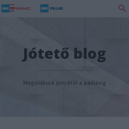
FELÚJÍTOK/ÉPÍTKEZEM
TIPPEK ÉS TANÁCSOK
TRENDKÖVETŐ
Jótető blog
CSAK ZÖLDEN!
Megoldások pincétől a padlásig