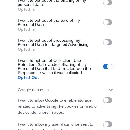
not limited to your visit or usage behaviour. You may click to
I want to opt-out of the Sharing of my
personal data.
grant or deny consent to Google and its third-party tags to
Opted In
use your data for below specified purposes in below Google
Jótető tipp: A Bramac Therm termékek
consent section.
I want to opt-out of the Sale of my
elérhetőek
Clima Star Pro, Clima Energy
Personal Data.
és Clima Energy Pro
csomagjainkban!
Opted In
I want to opt-out of processing my
Personal Data for Targeted Advertising.
Clima Roof csomagok az
Opted In
energiahatékony tetőkért
I want to opt-out of Collection, Use,
Retention, Sale, and/or Sharing of my
Personal Data that Is Unrelated with the
Purposes for which it was collected.
A BMI Magyarország a fenntarthatóság és a
Opted Out
rendszerben gondolkodás jegyében megalkotta
Clima Roof csomagjait
, amelyek komplex,
Google consents
hosszantartó és hatékony megoldást kínálnak
I want to allow Google to enable storage
otthonunk energiahatékonyságának növelése
related to advertising like cookies on web or
érdekében, hogy komfortérzetünk szélsőséges
device identifiers in apps.
időjárási viszonyok között is megmaradhasson
és házunk a nyugalom és biztonság központja
I want to allow my user data to be sent to