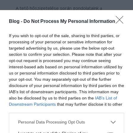
A tető hőszigetelése során gondolataink a
szarufák felé terelődhetnek, hiszen gyakran a
Blog -
Do Not Process My Personal Information
szarufák között, illetve alatt helyezik el a
szigetelést, de ezzel értékes területet
If you wish to opt-out of the sale, sharing to third parties, or
veszíthetünk, ami a padlástér szűk belmagassága
processing of your personal or sensitive information for
esetén nem szerencsés.
targeted advertising by us, please use the below opt-out
section to confirm your selection. Please note that after your
Ezért érdemes a szarufák feletti
opt-out request is processed you may continue seeing
hőszigetelésben gondolkodni, mint
például a
interest-based ads based on personal information utilized by
Bramac Therm rendszer.
us or personal information disclosed to third parties prior to
your opt-out. You may separately opt-out of the further
Új építés esetén az egész tetőszerkezet
disclosure of your personal information by third parties on the
hozzáalakítható a szarufa feletti szigeteléshez,
IAB’s list of downstream participants. This information may
meglévő tető esetén pedig a szakember
also be disclosed by us to third parties on the
IAB’s List of
Downstream Participants
that may further disclose it to other
egyszerűen eltávolítja a korábbi fedőanyagot és
third parties.
a léceket és felhelyezi a Bramac Therm
szigetelést. Ezt követően visszakerülhetnek a
Please note that this website/app uses one or more Google
Personal Data Processing Opt Outs
lécek és a tetőcserepek is.
services and may gather and store information including but