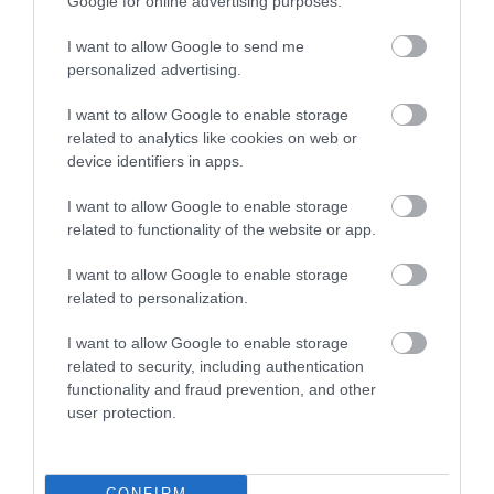
lehessen.
Google for online advertising purposes.
I want to allow Google to send me
Magastetők esetén négy különböző csomag
personalized advertising.
került kialakításra, amellyel kiegészítve a teljes
tetőrendszer az alábbi előnyökhöz juttatja
I want to allow Google to enable storage
otthonunkat:
related to analytics like cookies on web or
device identifiers in apps.
növeli az épület időjárással szembeni védelmét,
csökkenti annak téli fűtésigényét és nyári
I want to allow Google to enable storage
hűtésigényét,
related to functionality of the website or app.
csökkenti az ingatlan idő előtti öregedését,
I want to allow Google to enable storage
növeli annak értékét.
related to personalization.
I want to allow Google to enable storage
A CLIMA STAR csomag:
related to security, including authentication
functionality and fraud prevention, and other
user protection.
✔
energiatakarékosság egész évben
CONFIRM