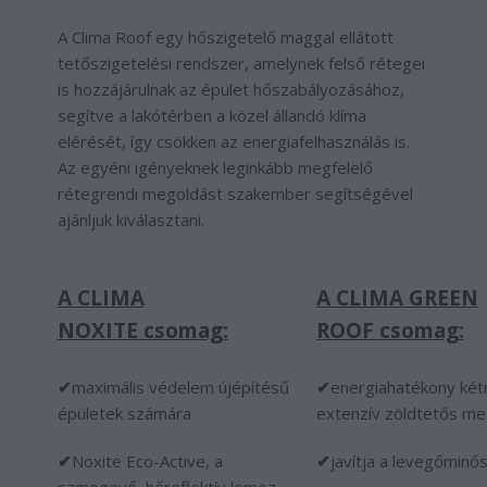
A Clima Roof egy hőszigetelő maggal ellátott
tetőszigetelési rendszer, amelynek felső rétegei
is hozzájárulnak az épület hőszabályozásához,
segítve a lakótérben a közel állandó klíma
elérését, így csökken az energiafelhasználás is.
Az egyéni igényeknek leginkább megfelelő
rétegrendi megoldást szakember segítségével
ajánljuk kiválasztani.
A CLIMA
A CLIMA GREEN
NOXITE csomag:
ROOF csomag:
✔
maximális védelem újépítésű
✔
energiahatékony két
épületek számára
extenzív zöldtetős me
✔
Noxite Eco-Active, a
✔
javítja a levegőminő