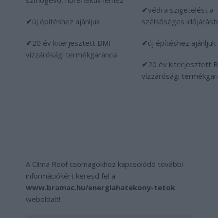
szmogevő, hőreflektív lemez
✔
védi a szigetelést a
✔
új építéshez ajánljuk
szélsőséges időjárást
✔
20 év kiterjesztett BMI
✔
új építéshez ajánljuk
vízzárósági termékgarancia
✔
20 év kiterjesztett 
vízzárósági termékgar
A Clima Roof csomagokhoz kapcsolódó további
információkért keresd fel a
www.bramac.hu/energiahatekony-tetok
weboldalt!