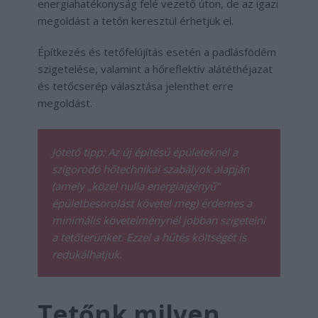
energiahatékonyság felé vezető úton, de az igazi
megoldást a tetőn keresztül érhetjük el.
Építkezés és tetőfelújítás esetén a padlásfödém
szigetelése, valamint a hőreflektív alátéthéjazat
és tetőcserép választása jelenthet erre
megoldást.
Jótető tipp: Az új építésű épületeknél a
szigorodó hőtechnikai szabályok alapján
(amely „közel nulla energiaigényű”
épületbesorolást követel meg) érdemes a
minimális követelménynél jobban szigetelni
a tetőterünket. Ezzel a hűtés költségét is
redukálhatjuk.
Tetőnk milyen