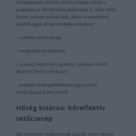
Ha beépített tetőtérről beszélünk (tehát a
padlásteret élettérként alakítottuk ki, amit télen
fűteni, nyáron hűteni kell), akkor a következő
lehetőségek állnak rendelkezésünkre:
- reflektív tetőcserép
- megfelelő átszellőzés
- szarufa feletti hőszigetelés (például a BMI
BramacTherm rendszer)
- komplex energiahatékonyságot célzó
megoldások (Clima Roof)
Hőség kizárva: hőreflektív
tetőcserép
Bár elterjedt gyakorlatnak számít, hogy világos