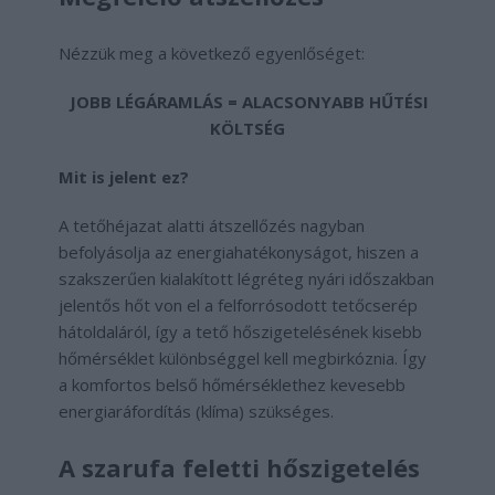
Nézzük meg a következő egyenlőséget:
JOBB LÉGÁRAMLÁS = ALACSONYABB HŰTÉSI
KÖLTSÉG
Mit is jelent ez?
A tetőhéjazat alatti átszellőzés nagyban
befolyásolja az energiahatékonyságot, hiszen a
szakszerűen kialakított légréteg nyári időszakban
jelentős hőt von el a felforrósodott tetőcserép
hátoldaláról, így a tető hőszigetelésének kisebb
hőmérséklet különbséggel kell megbirkóznia. Így
a komfortos belső hőmérséklethez kevesebb
energiaráfordítás (klíma) szükséges.
A szarufa feletti hőszigetelés