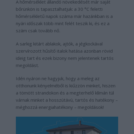
A hőmérséklet állandó növekedését már saját
bőrünkön is tapasztalhatjuk: a 30 °C feletti
hőmérsékletű napok száma már hazánkban is a
nyári időszak több mint felét teszik ki, és ez a
szám csak tovább nő.
A sarkig kitárt ablakok, ajtók, a jégkockával
szervírozott hűsítő italok hatása azonban rövid
ideig tart és ezek bizony nem jelentenek tartós
megoldást.
Idén nyáron ne hagyjuk, hogy a meleg az
otthonunk kényelméből is kiűzzön minket, hiszen
a tömött strandokon és a megterhelő klímán túl
várnak minket a hosszútávú, tartós és hatékony –
méghozzá energiahatékony – megoldások!