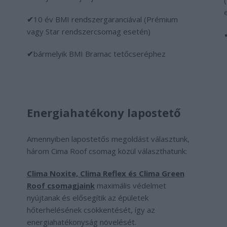
✔
10 év BMI rendszergaranciával (Prémium
vagy Star rendszercsomag esetén)
✔
bármelyik BMI Bramac tetőcseréphez
Energiahatékony lapostető
Amennyiben lapostetős megoldást választunk,
három Cima Roof csomag közül választhatunk:
Clima Noxite, Clima Reflex és Clima Green
Roof csomagjaink
maximális védelmet
nyújtanak és elősegítik az épületek
hőterhelésének csökkentését, így az
energiahatékonyság növelését.