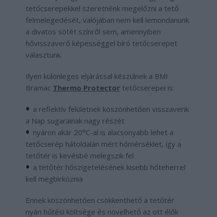
tetőcserepekkel szeretnénk megelőzni a tető
felmelegedését, valójában nem kell lemondanunk
a divatos sötét színről sem, amennyiben
hővisszaverő képességgel bíró tetőcserepet
választunk.
Ilyen különleges eljárással készülnek a BMI
Bramac
Thermo Protector
tetőcserepei is:
a reflektív felületnek köszönhetően visszaverik
a Nap sugarainak nagy részét
nyáron akár 20°C-al is alacsonyabb lehet a
tetőcserép hátoldalán mért hőmérséklet, így a
tetőtér is kevésbé melegszik fel
a tetőtér hőszigetelésének kisebb hőteherrel
kell megbirkóznia
Ennek köszönhetően csökkenthető a tetőtér
nyári hűtési költsége és növelhető az ott élők